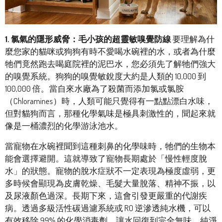
1. 氯氣的隱形威脅：毛小孩的超靈敏嗅覺防線
要理解為什
麼您家的貓咪或狗狗有時不愛喝水碗裡的水，或者為什麼
牠們竟然跑去喝庭院裡的泥巴水，您必須先了解牠們強大
的嗅覺系統。狗狗的嗅覺敏銳度大約是人類的 10,000 到
100,000 倍。當自來水廠為了殺菌而添加氯或氯胺
（Chloramines）時，人類可能只覺得有一點點漂白水味，
但對貓狗而言，那種化學氣味是極具刺激性的，聞起來就
像是一桶濃烈的化學游泳池水。
當寵物在水碗裡聞到這種刺鼻的化學味時，牠們的生物本
能會選擇避開。這就導致了寵物長期處於「慢性輕度脫
水」的狀態。寵物的脫水症狀不一定表現為極度虛弱，更
多時候會顯現為皮膚乾燥、毛髮大量脫落、精神不振，以
及尿液顏色過深。長期下來，這會引發更嚴重的代謝疾
病。透過多級活性碳過濾系統或 RO 逆滲透純水機，可以
有效移除 99% 的化學消毒劑，讓水回復到完全無味、純淨