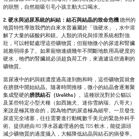
的狀態，自然能吸引毛小孩主動大口喝水。
2. 硬水與泌尿系統的糾結：結石與結晶的致命危機
德州的
地質特性導致我們的自來水普遍屬於「強硬水」，水中溶
解了大量的碳酸鈣和鎂。人類的消化與排泄系統相對強
壯，可以輕鬆處理這些礦物質；但寵物微小的尿道和腎臟
就脆弱得多了。如果寵物連續幾年不間斷地飲用高硬度的
硬水，牠們的腎臟就必須超負荷工作，來過濾這些過剩的
礦物質。
當尿液中的鈣與鎂濃度過高達到飽和時，這些礦物質就會
在膀胱中開始結晶。隨著時間推移，微小的結晶會逐漸聚
集成堅硬的
膀胱結石（Uroliths）
。這種狀況對於公貓以
及某些特定小型犬種（如西施犬、迷你雪納瑞、八哥犬）
來說是極其致命的，因為牠們的尿道極為細窄。一旦發生
尿道完全堵塞，往往需要進行動輒數千美元的緊急外科手
術。提供經由 RO 淨水器處理過的低 TDS 軟水，能從源頭
減少礦物質的過度攝入，大幅降低結晶與結石的病發率。