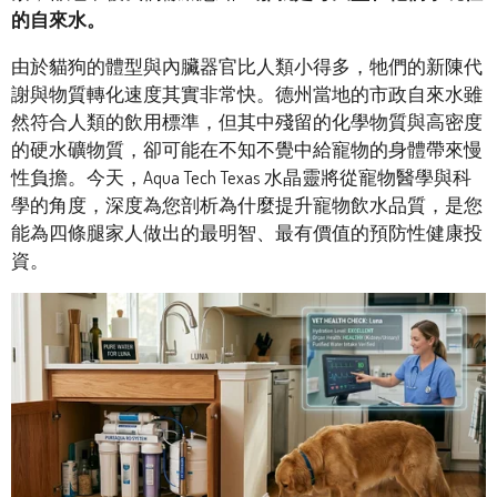
的自來水。
由於貓狗的體型與內臟器官比人類小得多，牠們的新陳代
謝與物質轉化速度其實非常快。德州當地的市政自來水雖
然符合人類的飲用標準，但其中殘留的化學物質與高密度
的硬水礦物質，卻可能在不知不覺中給寵物的身體帶來慢
性負擔。今天，Aqua Tech Texas 水晶靈將從寵物醫學與科
學的角度，深度為您剖析為什麼提升寵物飲水品質，是您
能為四條腿家人做出的最明智、最有價值的預防性健康投
資。