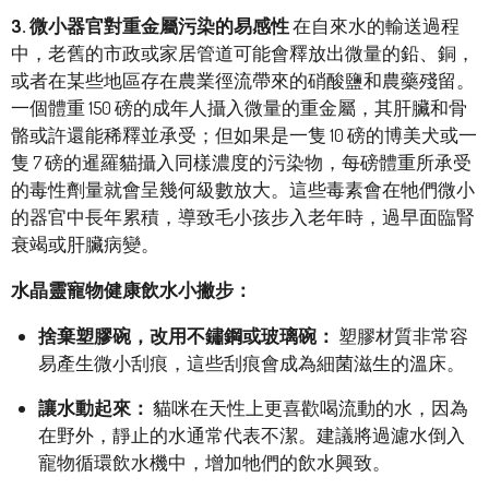
3. 微小器官對重金屬污染的易感性
在自來水的輸送過程
中，老舊的市政或家居管道可能會釋放出微量的鉛、銅，
或者在某些地區存在農業徑流帶來的硝酸鹽和農藥殘留。
一個體重 150 磅的成年人攝入微量的重金屬，其肝臟和骨
骼或許還能稀釋並承受；但如果是一隻 10 磅的博美犬或一
隻 7 磅的暹羅貓攝入同樣濃度的污染物，每磅體重所承受
的毒性劑量就會呈幾何級數放大。這些毒素會在牠們微小
的器官中長年累積，導致毛小孩步入老年時，過早面臨腎
衰竭或肝臟病變。
水晶靈寵物健康飲水小撇步：
捨棄塑膠碗，改用不鏽鋼或玻璃碗：
塑膠材質非常容
易產生微小刮痕，這些刮痕會成為細菌滋生的溫床。
讓水動起來：
貓咪在天性上更喜歡喝流動的水，因為
在野外，靜止的水通常代表不潔。建議將過濾水倒入
寵物循環飲水機中，增加牠們的飲水興致。