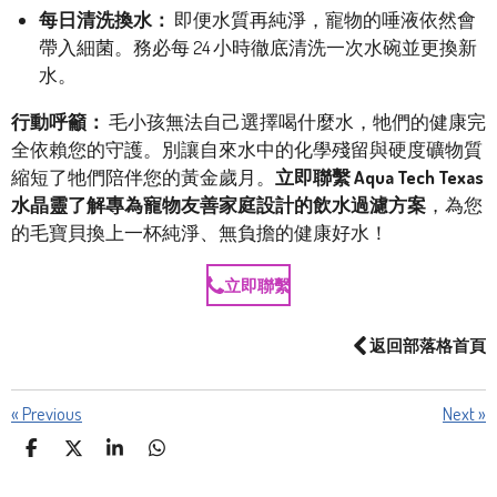
每日清洗換水：
即便水質再純淨，寵物的唾液依然會
帶入細菌。務必每 24 小時徹底清洗一次水碗並更換新
水。
行動呼籲：
毛小孩無法自己選擇喝什麼水，牠們的健康完
全依賴您的守護。別讓自來水中的化學殘留與硬度礦物質
縮短了牠們陪伴您的黃金歲月。
立即聯繫 Aqua Tech Texas
水晶靈了解專為寵物友善家庭設計的飲水過濾方案
，為您
的毛寶貝換上一杯純淨、無負擔的健康好水！
立即聯繫
返回部落格首頁
«
Previous
Next
»
S
S
S
S
H
H
H
H
A
A
A
A