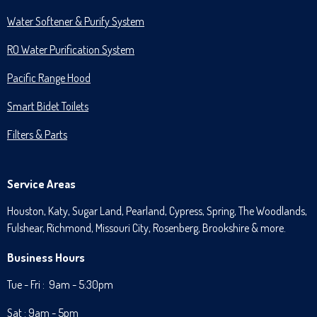
Water Softener & Purify System
RO Water Purification System
Pacific Range Hood
Smart Bidet Toilets
Filters & Parts
Service Areas
Houston, Katy, Sugar Land, Pearland, Cypress, Spring, The Woodlands,
Fulshear, Richmond, Missouri City, Rosenberg, Brookshire & more.
Business Hours
Tue - Fri : 9am - 5:30pm
Sat : 9am - 5pm