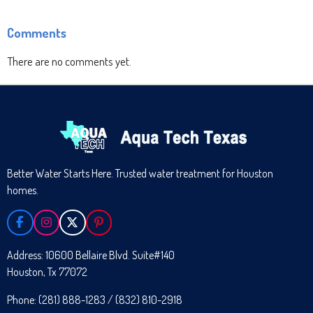
Comments
There are no comments yet.
Better Water Starts Here. Trusted water treatment for Houston
homes.
F
I
X
P
A
N
I
C
S
N
Address: 10600 Bellaire Blvd. Suite#140
E
T
T
Houston, Tx 77072
B
A
E
O
G
R
O
R
E
Phone: (281) 888-1283 / (832) 810-2918
K
A
S