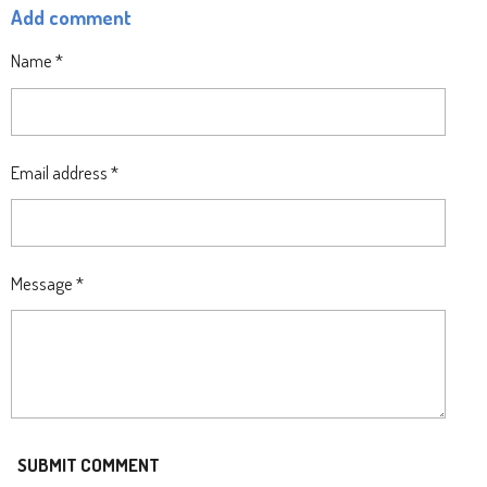
Add comment
R
R
R
R
E
E
E
E
Name *
Email address *
Message *
SUBMIT COMMENT