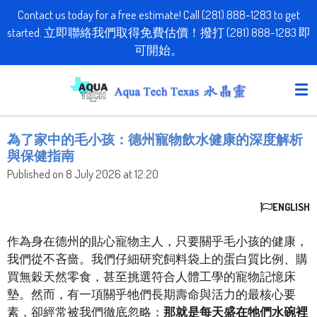
Contact us today for a free estimate! Call (281) 888-1283 to get
Skip
started. 立即聯絡我們取得免費估價！撥打 (281) 888-1283 即
to
可開始。
main
content
為了家中的毛小孩：德州寵物飲水健康的深度解析
與保健指南
Published on 8 July 2026 at 12:20
ENGLISH
作為身在德州的貼心寵物主人，只要關乎毛小孩的健康，
我們從不吝嗇。我們仔細研究飼料袋上的蛋白質比例、購
買無穀天然零食，甚至挑選符合人體工學的寵物記憶床
墊。然而，有一項關乎牠們長期壽命與活力的最核心要
素，卻經常被我們徹底忽略：
那就是每天盛在牠們水碗裡