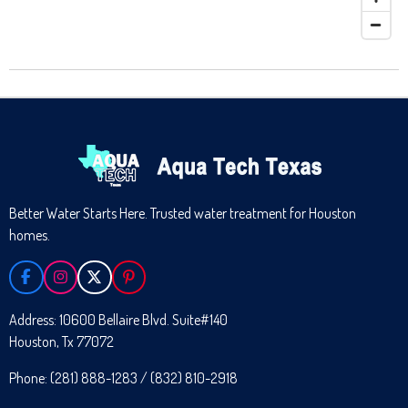
Better Water Starts Here. Trusted water treatment for Houston
homes.
F
I
X
P
A
N
I
C
S
N
Address: 10600 Bellaire Blvd. Suite#140
E
T
T
Houston, Tx 77072
B
A
E
O
G
R
O
R
E
Phone: (281) 888-1283 / (832) 810-2918
K
A
S
M
T