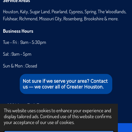
Service Areas
Houston, Katy, Sugar Land, Pearland, Cypress, Spring, The Woodlands,
Fulshear, Richmond, Missouri City, Rosenberg, Brookshire & more.
Business Hours
Tue - Fri : 9am - 5:30pm
Sat : 9am - 5pm
Sun & Mon : Closed
© 2024 Aqua Tech Texas
This website uses cookies to enhance your experience and
Powered by
Webador
display tailored ads. Continued use of this website confirms
your acceptance of our use of cookies.