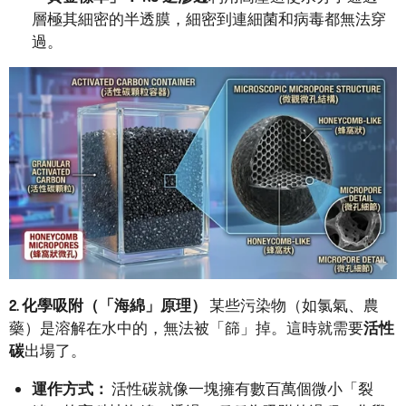
層極其細密的半透膜，細密到連細菌和病毒都無法穿
過。
2. 化學吸附（「海綿」原理）
某些污染物（如氯氣、農
藥）是溶解在水中的，無法被「篩」掉。這時就需要
活性
碳
出場了。
運作方式：
活性碳就像一塊擁有數百萬個微小「裂