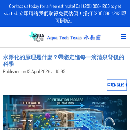
Contact us today for a free estimate! Call (281) 888-1283 to get
Skip
started. 立即聯絡我們取得免費估價！撥打 (281) 888-1283 即
to
可開始。
main
content
水淨化的原理是什麼？帶您走進每一滴清泉背後的
科學
Published on 15 April 2026 at 10:05
ENGLISH