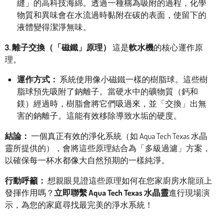
縫」的高科技海綿。透過一種稱為吸附的過程，化學
物質和異味會在水流過時黏附在碳的表面，使留下的
液體變得潔淨無味。
3. 離子交換（「磁鐵」原理）
這是
軟水機
的核心運作原
理。
運作方式：
系統使用像小磁鐵一樣的樹脂球。這些樹
脂球預先吸附了鈉離子。當硬水中的礦物質（鈣和
鎂）經過時，樹脂會將它們吸過來，並「交換」出無
害的鈉離子。這能有效移除導致水垢的硬度。
結論：
一個真正有效的淨化系統（如 Aqua Tech Texas 水晶
靈所提供的），會將這些原理結合為「多級過濾」方案，
以確保每一杯水都像大自然預期的一樣純淨。
行動呼籲：
想親眼見證這些原理如何在您家廚房水龍頭上
發揮作用嗎？
立即聯繫 Aqua Tech Texas
水晶靈
進行現場演
示，為您的家庭尋找最完美的淨水系統！