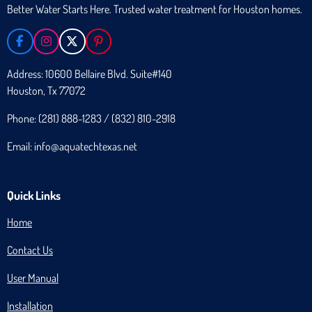
Better Water Starts Here. Trusted water treatment for Houston homes.
F
I
X
P
A
N
I
C
S
N
Address: 10600 Bellaire Blvd. Suite#140
E
T
T
Houston, Tx 77072
B
A
E
O
G
R
O
R
E
Phone: (281) 888-1283 / (832) 810-2918
K
A
S
M
T
Email: info@aquatechtexas.net
Quick Links
Home
Contact Us
User Manual
Installation