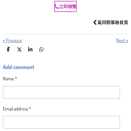
立即聯繫
返回部落格首頁
«
Previous
Next
»
S
S
S
S
H
H
H
H
A
A
A
A
Add comment
R
R
R
R
E
E
E
E
Name *
Email address *