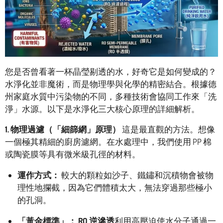
您是否曾看著一杯晶瑩剔透的水，好奇它是如何變成的？
水淨化並非魔術，而是物理學與化學的精密結合。根據德
州家庭水質中污染物的不同，多種技術會協同工作來「洗
淨」水源。以下是水淨化三大核心原理的詳細解析。
1. 物理過濾（「細篩網」原理）
這是最直觀的方法。想像
一個極其精細的廚房濾網。在水處理中，我們使用 PP 棉
或陶瓷膜等具有微米級孔徑的材料。
運作方式：
較大的顆粒如沙子、鐵鏽和沉積物會被物
理性地攔截，因為它們體積太大，無法穿過那些極小
的孔洞。
「黃金標準」：
RO 逆滲透
利用高壓迫使水分子通過一