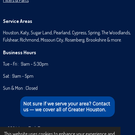
Filters & Parts
Service Areas
Houston, Katy, Sugar Land, Pearland, Cypress, Spring, The Woodlands,
Fulshear, Richmond, Missouri City, Rosenberg, Brookshire & more.
Business Hours
Tue - Fri : 9am - 5:30pm
Sat : 9am - 5pm
Sun & Mon : Closed
© 2024 Aqua Tech Texas
This website uses cookies to enhance your experience and