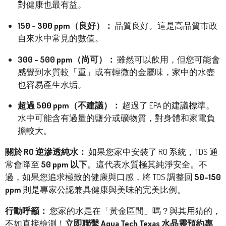
對健康也最有益。
150 - 300 ppm（良好）：
品質良好。這是高品質市政
自來水中常見的數值。
300 - 500 ppm（尚可）：
雖然可以飲用，但您可能會
感覺到水質較「重」或有輕微的金屬味，家中的水壺
也容易產生水垢。
超過 500 ppm（不建議）：
超過了 EPA 的建議標準。
水中可能含有過量的鹽分或礦物質，對身體和家電負
擔較大。
關於 RO 逆滲透純水：
如果您家中安裝了 RO 系統，TDS 通
常會降至
50 ppm 以下
。這代表水質極其純淨安全。不
過，如果您追求極致的健康與口感，將 TDS 調整回
50-150
ppm
則是專家公認兼具健康與美味的完美比例。
行動呼籲：
您家的水是在「黃金區間」嗎？與其用猜的，
不如直接檢測！
立即聯繫 Aqua Tech Texas 水晶靈預約專