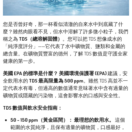
您是否曾好奇，那一杯看似清澈的自來水中到底藏了什
麼？雖然肉眼看不見，但水中溶解了許多微小粒子，我們
稱之為
TDS（總溶解固體）
。您可以把 TDS 想像成水的
「純淨度評分」——它代表了水中礦物質、鹽類和金屬的
總含量。在礦物質豐富的德州，了解 TDS 數值是守護全家
健康的第一步。
美國 EPA 的標準是什麼？
美國環境保護署 (EPA)
建議，安
全飲用水的
TDS 最高限量為 500 ppm
。雖然 TDS 高並不一
定代表水有毒，但過高的數值通常意味著水中含有過量的
礦物質或隱藏的污染物，這會影響水的口感與安全性。
TDS 數值與飲水安全指南：
50 - 150 ppm（黃金區間）：
最理想的飲用水。
這個
範圍的水質純淨，且保有適量的礦物質，口感最好，