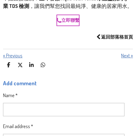
業 TDS 檢測
，讓我們幫您找回最純淨、健康的居家用水。
立即聯繫
返回部落格首頁
«
Previous
Next
»
S
S
S
S
H
H
H
H
A
A
A
A
Add comment
R
R
R
R
E
E
E
E
Name *
Email address *