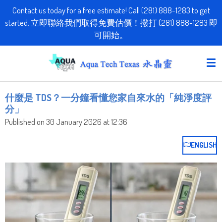
Contact us today for a free estimate! Call (281) 888-1283 to get
Skip
started. 立即聯絡我們取得免費估價！撥打 (281) 888-1283 即
to
可開始。
main
content
什麼是 TDS？一分鐘看懂您家自來水的「純淨度評
分」
Published on 30 January 2026 at 12:36
ENGLISH