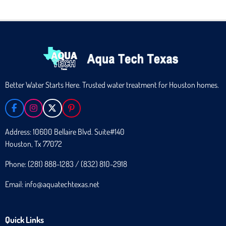
Better Water Starts Here. Trusted water treatment for Houston homes.
F
I
X
P
A
N
I
C
S
N
Address: 10600 Bellaire Blvd. Suite#140
E
T
T
Houston, Tx 77072
B
A
E
O
G
R
O
R
E
Phone: (281) 888-1283 / (832) 810-2918
K
A
S
M
T
Email: info@aquatechtexas.net
Quick Links