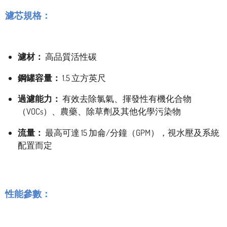
濾芯規格：
濾材：
高品質活性碳
鋼罐容量：
1.5 立方英尺
過濾能力：
有效去除氯氣、揮發性有機化合物
（VOCs）、農藥、除草劑及其他化學污染物
流量：
最高可達 15 加侖/分鐘（GPM），視水壓及系統
配置而定
性能參數：