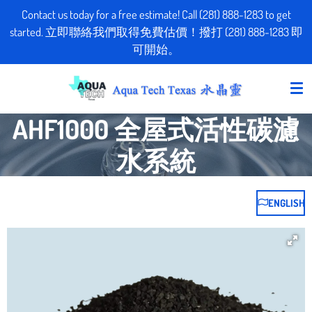
Contact us today for a free estimate! Call (281) 888-1283 to get
Skip
started. 立即聯絡我們取得免費估價！撥打 (281) 888-1283 即
to
可開始。
main
content
AHF1000 全屋式活性碳濾
水系統
ENGLISH