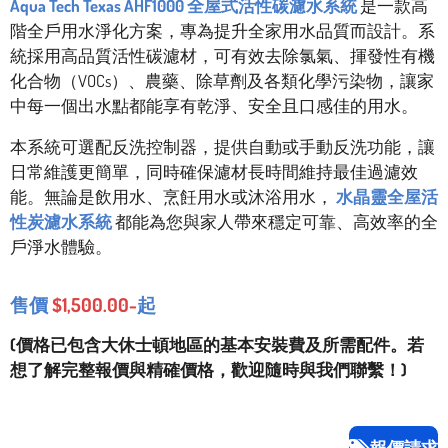
Aqua Tech Texas AHF1000 全屋式活性碳濾水系統
是一款高
階全戶用水淨化方案，專為提升全家用水品質而設計。系
統採用高品質活性碳濾材，可有效去除氯氣、揮發性有機
化合物（VOCs）、農藥、除草劑及各類化學污染物，讓家
中每一個出水點都能享有乾淨、安全且口感佳的用水。
本系統可選配反洗控制器，提供自動或手動反洗功能，讓
日常維護更簡單，同時確保濾材長時間維持最佳過濾效
能。無論是飲用水、烹飪用水或沐浴用水，
水晶靈全屋活
性炭濾水系統
都能為您與家人帶來穩定可靠、高效率的全
戶淨水體驗。
售價
$1,500.00-
起
(價格已包含大休士頓地區的基本安裝費及所需配件。若
想了解完整報價與精確價格，歡迎隨時與我們聯繫！)
報價請求