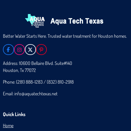
Better Water Starts Here. Trusted water treatment for Houston homes.
F
I
X
P
A
N
I
C
S
N
Address: 10600 Bellaire Blvd. Suite#140
E
T
T
Houston, Tx 77072
B
A
E
O
G
R
O
R
E
Phone: (281) 888-1283 / (832) 810-2918
K
A
S
M
T
Email: info@aquatechtexas.net
Quick Links
Home