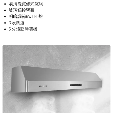
易清洗寬條式濾網
玻璃觸控螢幕
明暗調節6W LED燈
3 段風速
5 分鐘延時關機