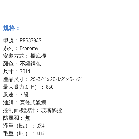
規格：
型號： PR6830AS
系列： Economy
安裝方式： 櫃底機
顏色： 不鏽鋼色
尺寸： 30 IN
產品尺寸： 29-3/4" x 20-1/2" x 6-1/2"
最大吸力(CFM）： 850
風速： 3 段
油網： 寬條式濾網
控制面板設計： 玻璃觸控
防風閥： 無
淨重（lbs.）： 37.4
毛重（lbs.）： 41.14