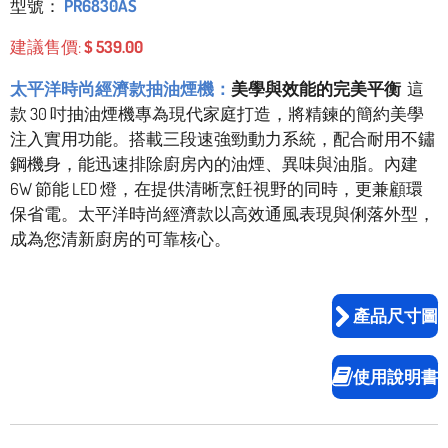
型號：
PR6830AS
建議售價:
$ 539.00
太平洋時尚經濟款抽油煙機：
美學與效能的完美平衡
這
款 30 吋抽油煙機專為現代家庭打造，將精鍊的簡約美學
注入實用功能。搭載三段速強勁動力系統，配合耐用不鏽
鋼機身，能迅速排除廚房內的油煙、異味與油脂。內建
6W 節能 LED 燈，在提供清晰烹飪視野的同時，更兼顧環
保省電。太平洋時尚經濟款以高效通風表現與俐落外型，
成為您清新廚房的可靠核心。
產品尺寸圖
使用說明書