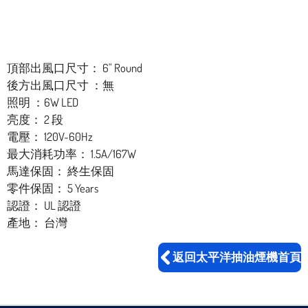
頂部出風口尺寸： 6" Round
後方出風口尺寸 ：無
照明 ：6W LED
亮度： 2 段
電壓： 120V-60Hz
最大消耗功率： 1.5A/167W
馬達保固： 終生保固
零件保固： 5 Years
認證： UL 認證
產地： 台灣
返回太平洋抽油煙機首頁