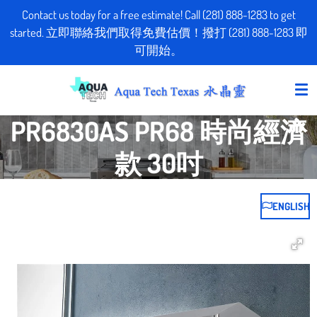
Contact us today for a free estimate! Call (281) 888-1283 to get
Skip
started. 立即聯絡我們取得免費估價！撥打 (281) 888-1283 即
to
可開始。
main
content
PR6830AS PR68 時尚經濟
款 30吋
ENGLISH